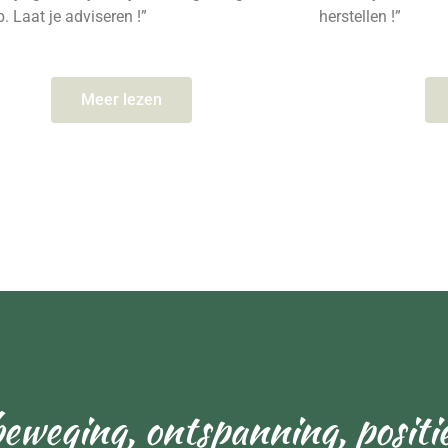
. Laat je adviseren !”
herstellen !”
Meer lezen
weging, ontspanning, positiev