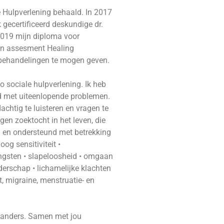
 Hulpverlening behaald. In 2017
gecertificeerd deskundige dr.
2019 mijn diploma voor
jn assesment Healing
 behandelingen te mogen geven.
o sociale hulpverlening. Ik heb
ud met uiteenlopende problemen.
chtig te luisteren en vragen te
gen zoektocht in het leven, die
d en ondersteund met betrekking
og sensitiviteit •
angsten • slapeloosheid • omgaan
derschap • lichamelijke klachten
t, migraine, menstruatie- en
er anders. Samen met jou