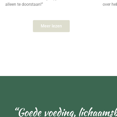
alleen te doorstaan!”
over heb
Meer lezen
“Goede voeding, lichaamsbe