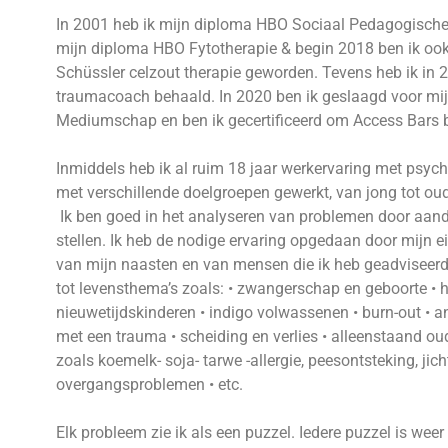
In 2001 heb ik mijn diploma HBO Sociaal Pedagogische
mijn diploma HBO Fytotherapie & begin 2018 ben ik ook 
Schüssler celzout therapie geworden. Tevens heb ik in 
traumacoach behaald. In 2020 ben ik geslaagd voor mi
Mediumschap en ben ik gecertificeerd om Access Bars
Inmiddels heb ik al ruim 18 jaar werkervaring met psych
met verschillende doelgroepen gewerkt, van jong tot o
Ik ben goed in het analyseren van problemen door aanda
stellen. Ik heb de nodige ervaring opgedaan door mijn ei
van mijn naasten en van mensen die ik heb geadviseer
tot levensthema’s zoals: • zwangerschap en geboorte • ho
nieuwetijdskinderen • indigo volwassenen • burn-out • 
met een trauma • scheiding en verlies • alleenstaand ou
zoals koemelk- soja- tarwe -allergie, peesontsteking, jich
overgangsproblemen • etc.
Elk probleem zie ik als een puzzel. Iedere puzzel is we