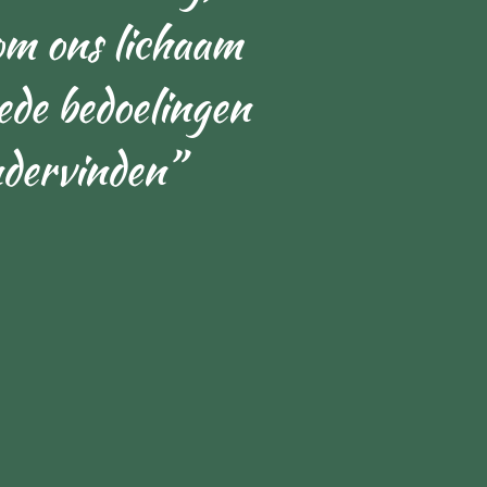
 om ons lichaam
ede bedoelingen
ndervinden”