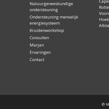
Capel
Natuurgeneeskundige
Rott
ondersteuning
Voor
Ondersteuning menselijk
Hoek
energiesysteem
Albl
Kruidenworkshop
Consulten
Marjan
Ervaringen
Contact
© M