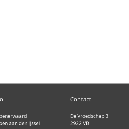
io
Contact
penerwaard
De Vroedschap 3
en aan den IJssel
2922 VB