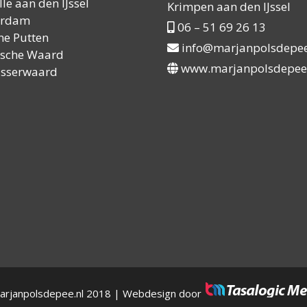
le aan den IJssel
Krimpen aan den IJssel
erdam
06 – 51 69 26 13
ne Putten
info@marjanpolsdepee
sche Waard
www.marjanpolsdepee
asserwaard
arjanpolsdepee.nl 2018 | Webdesign door