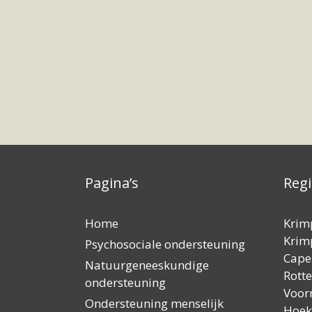
Pagina’s
Reg
Home
Krim
Krimp
Psychosociale ondersteuning
Capel
Natuurgeneeskundige
Rott
ondersteuning
Voor
Ondersteuning menselijk
Hoek