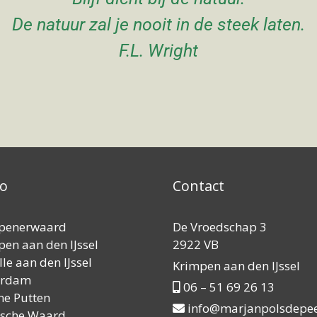
De natuur zal je nooit in de steek laten.
F.L. Wright
io
Contact
penerwaard
De Vroedschap 3
en aan den IJssel
2922 VB
le aan den IJssel
Krimpen aan den IJssel
erdam
06 – 51 69 26 13
ne Putten
info@marjanpolsdepee
sche Waard