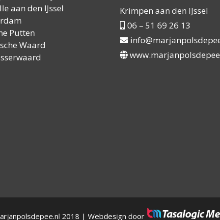
le aan den IJssel
Krimpen aan den IJssel
erdam
06 – 51 69 26 13
ne Putten
info@marjanpolsdepee
sche Waard
www.marjanpolsdepee
asserwaard
arjanpolsdepee.nl 2018 | Webdesign door