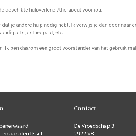
 de geschikte hulpverlener/therapeut voor jou.
f dat je andere hulp nodig hebt. Ik verwijs je dan door naar 
undig arts, ostheopaat, etc.
en. Ik ben daarom een groot voorstander van het gebruik make
io
Contact
penerwaard
De Vroedschap 3
en aan den IJssel
2922 VB