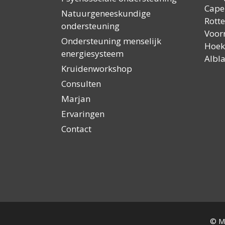
Capel
Natuurgeneeskundige
Rott
ondersteuning
Voor
Ondersteuning menselijk
Hoek
energiesysteem
Albl
Kruidenworkshop
Consulten
Marjan
Ervaringen
Contact
© M